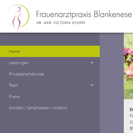
Home
Leistungen
Privatsprechstunde
Team
F
Praxis
Kontakt / Sprechzeiten / Anfahrt
D
F
G
B