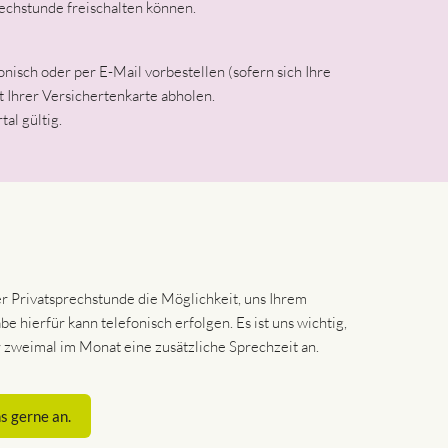
rechstunde freischalten können.
nisch oder per E-Mail vorbestellen (sofern sich Ihre
t Ihrer Versichertenkarte abholen.
al gültig.
er Privatsprechstunde die Möglichkeit, uns Ihrem
hierfür kann telefonisch erfolgen. Es ist uns wichtig,
zweimal im Monat eine zusätzliche Sprechzeit an.
s gerne an.