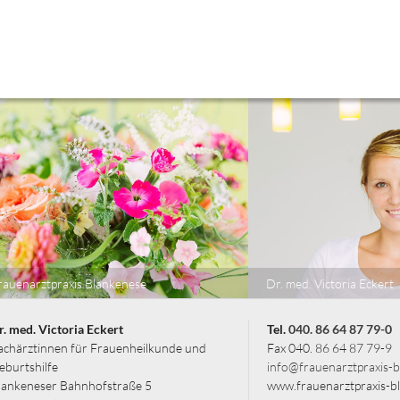
rauenarztpraxis Blankenese
Dr. med. Victoria Eckert
r. med. Victoria Eckert
Tel.
040. 86 64 87 79-0
achärztinnen für Frauenheilkunde und
Fax 040. 86 64 87 79-9
eburtshilfe
info@frauenarztpraxis-b
lankeneser Bahnhofstraße 5
www.frauenarztpraxis-b